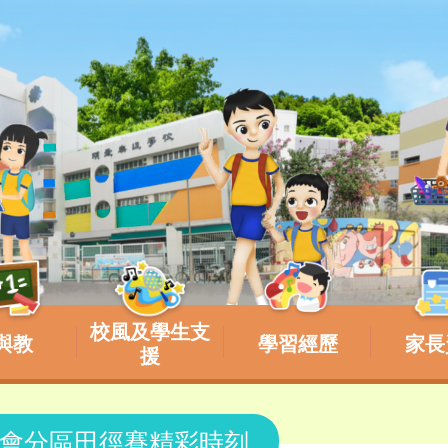
校風及學生支
與教
學習經歷
家長
援
會分區田徑賽精彩時刻