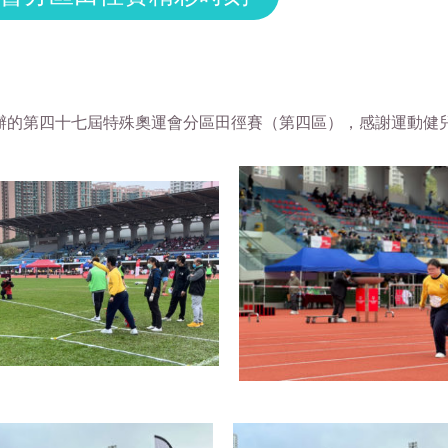
舉辦的第四十七屆特殊奧運會分區田徑賽
（第四區），感謝運動健