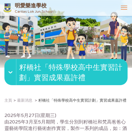
明愛樂進學校
T
Caritas Lok Jun School
o
g
g
l
e
n
a
v
籽橋社「特殊學校高中生實習計
i
g
劃」實習成果嘉許禮
a
t
i
o
主頁
最新消息
籽橋社「特殊學校高中生實習計劃」實習成果嘉許禮
n
2025年5月27日(星期三)
由2025年3月至5月期間，學生分別到籽橋社和梵高爸爸心
靈藝術學院進行藝術創作實習，製作一系列的成品，如：酒