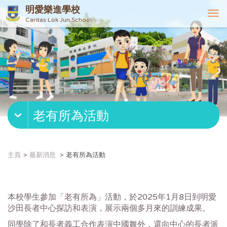
明愛樂進學校
T
Caritas Lok Jun School
o
g
g
l
e
n
a
v
老有所為活動
i
g
a
t
主頁
最新消息
老有所為活動
i
o
n
本校
學生參加「老有所為」活動，於2025年1月8日到明愛
沙田長者中心探訪和表演，
展示兩個多月來的訓練成果。
同學除了和長者義工合作表演中國舞外，
還向中心的長者派