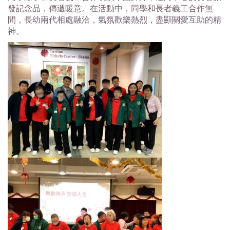
發記念品，傳遞暖意。在活動中，同學和長者義工合作無
間，長幼兩代相處融洽，氣氛歡樂熱烈，
盡顯關愛互助的精
神。