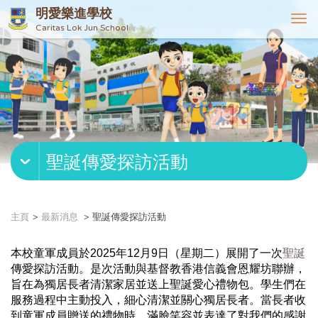
明愛樂進學校
T
Caritas Lok Jun School
o
g
g
l
e
n
a
v
聖誕傳愛探訪活動
i
g
a
t
主頁
最新消息
聖誕傳愛探訪活動
i
o
聖誕
本校童軍成員於2025年12月9日（星期二）展開了一次
n
傳
愛探訪活動。是次活動與基督教香港信義會恩耀坊聯辦，
旨在為獨居長者清潔家居並送上聖誕愛心禮物包。
學生們在
服務過程中主動投入，細心清潔並關心獨居長者。
當長者收
到童軍成員贈送的禮物時，
滿臉笑容並表達了對我們的感謝