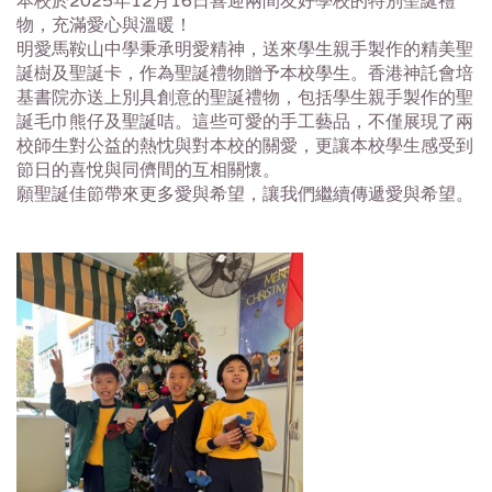
本校於2025年12月16日喜迎兩間友好學校的特別聖誕禮
物，
充滿愛心與溫暖！
明愛馬鞍山中學秉承明愛精神，
送來學生親手製作的精美聖
誕樹及聖誕卡，
作為聖誕禮物贈予本校學生。
香港神託會培
基書院亦送上別具創意的聖誕禮物，
包括學生親手製作的聖
誕毛巾熊仔及聖誕咭。這些可愛的手工藝品，
不僅展現了兩
校師生對公益的熱忱與對本校的關愛，
更讓本校學生感受到
節日的喜悅與同儕間的互相關懷。
願聖誕佳節帶來更多愛與希望，讓我們繼續傳遞愛與希望。