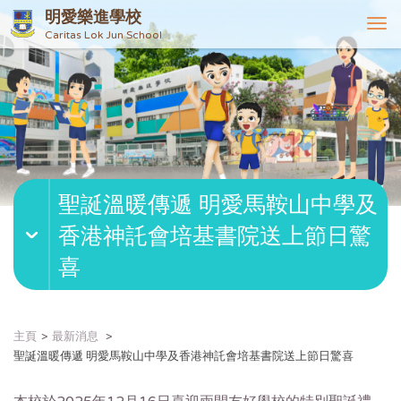
明愛樂進學校
T
Caritas Lok Jun School
o
g
g
l
e
n
a
v
聖誕溫暖傳遞 明愛馬鞍山中學及
i
g
香港神託會培基書院送上節日驚
a
t
喜
i
o
n
主頁
最新消息
聖誕溫暖傳遞 明愛馬鞍山中學及香港神託會培基書院送上節日驚喜