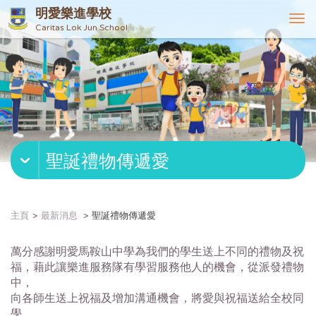
明愛樂進學校
T
Caritas Lok Jun School
o
g
g
l
e
n
a
v
聖誕禮物傳遞愛
i
g
a
t
主頁
最新消息
聖誕禮物傳遞愛
i
o
萬分感謝明愛馬鞍山中學為我們的學生送上不同的禮物及祝
n
福，藉此讓樂進服務隊有學習服務他人的機會，從派發禮物
中，
向各師生送上祝福及增加溝通機會，將愛與祝福送給全校同
學。