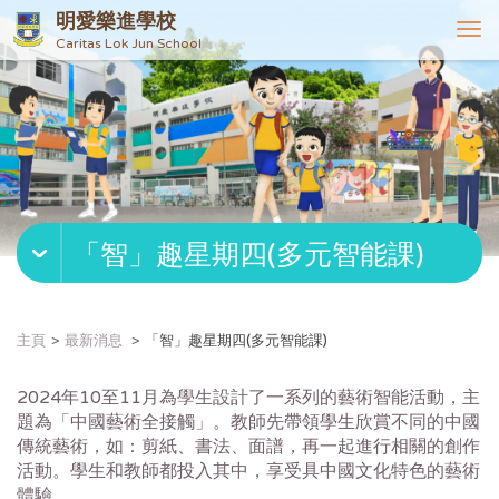
明愛樂進學校
T
Caritas Lok Jun School
o
g
g
l
e
n
a
v
「智」趣星期四(多元智能課)
i
g
a
t
主頁
最新消息
「智」趣星期四(多元智能課)
i
o
2024年10至11月為學生設計了一系列的藝術智能活動，主
n
題為「中國藝術全接觸」。教師先帶領學生欣賞不同的中國
傳統藝術，如：剪紙、書法、面譜，再一起進行相關的創作
活動。學生和教師都投入其中，享受具中國文化特色的藝術
體驗。