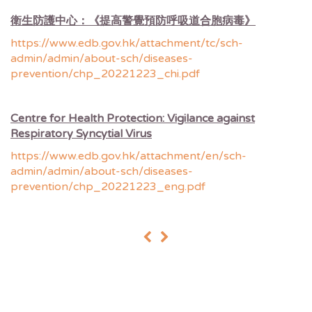
衛生防護中心：《提高警覺預防呼吸道合胞病毒》
https://www.edb.gov.hk/attachment/tc/sch-
admin/admin/about-sch/diseases-
prevention/chp_20221223_chi.pdf
Centre for Health Protection: Vigilance against
Respiratory Syncytial Virus
https://www.edb.gov.hk/attachment/en/sch-
admin/admin/about-sch/diseases-
prevention/chp_20221223_eng.pdf
«
»