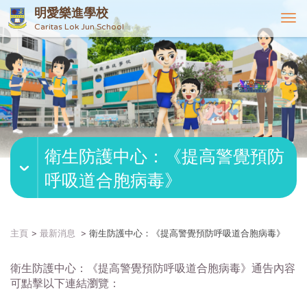
明愛樂進學校
T
Caritas Lok Jun School
o
g
g
l
e
n
a
v
衛生防護中心：《提高警覺預防
i
g
呼吸道合胞病毒》
a
t
i
o
主頁
最新消息
衛生防護中心：《提高警覺預防呼吸道合胞病毒》
n
衛生防護中心：《提高警覺預防呼吸道合胞病毒》通告內容
可點擊以下連結瀏覽：