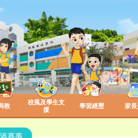
校風及學生支
與教
學習經歷
家長
援
港賽事