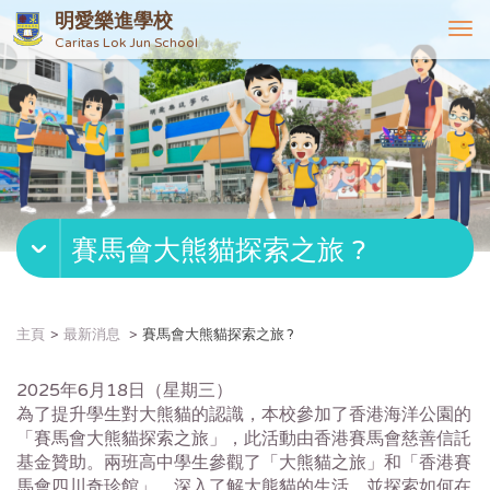
明愛樂進學校
T
Caritas Lok Jun School
o
g
g
l
e
n
a
v
賽馬會大熊貓探索之旅 ?
i
g
a
t
主頁
最新消息
賽馬會大熊貓探索之旅 ?
i
o
2025年6月18日（星期三）
n
為了提升學生對大熊貓的認識，本校參加了香港海洋公園的
「賽馬會大熊貓探索之旅」，此活動由香港賽馬會慈善信託
基金贊助。兩班高中學生參觀了「大熊貓之旅」和「香港賽
馬會四川奇珍館」，深入了解大熊貓的生活，並探索如何在