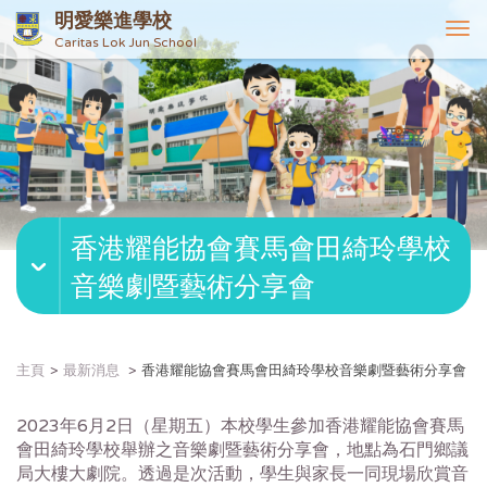
明愛樂進學校
T
Caritas Lok Jun School
o
g
g
l
e
n
a
v
香港耀能協會賽馬會田綺玲學校
i
g
音樂劇暨藝術分享會
a
t
i
o
主頁
最新消息
香港耀能協會賽馬會田綺玲學校音樂劇暨藝術分享會
n
2023年6月2日（星期五）本校學生參加香港耀能協會賽馬
會田綺玲學校舉辦之音樂劇暨藝術分享會，地點為石門鄉議
局大樓大劇院。透過是次活動，學生與家長一同現場欣賞音