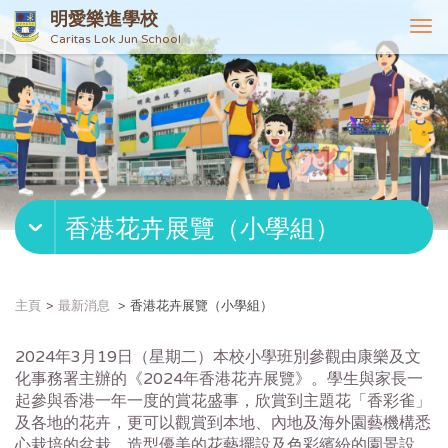
明愛樂進學校
T
Caritas Lok Jun School
o
g
g
l
e
n
a
v
香港花卉展覽（小學組）
i
g
a
t
主頁
最新消息
香港花卉展覽（小學組）
i
o
2024年3月19日（星期二）本校小學班別參觀由康樂及文
n
化事務署主辦的《2024年香港花卉展覽》。學生與家長一
起參與香港一年一度的賞花盛事，欣賞到主題花「香彩雀」
及各地的花卉，更可以觀賞到本地、內地及海外園藝機構悉
心栽培的盆栽，造型優美的花藝擺設及色彩繽紛的園景設