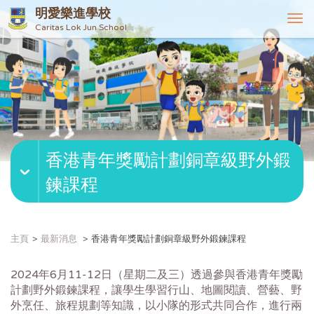
明愛樂進學校
T
Caritas Lok Jun School
o
g
g
l
e
n
a
v
香港青年獎勵計劃銅章級野外鍛
i
g
鍊課程
a
t
i
o
主頁
最新消息
香港青年獎勵計劃銅章級野外鍛鍊課程
n
2024年6月11-12日（星期二及三）透過參與香港青年獎勵
計劃野外鍛鍊課程，讓學生學習行山、地圖閱讀、營藝、野
外烹任、旅程規劃等知識，以小隊的形式共同合作，進行兩