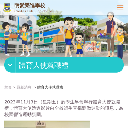
明愛樂進學校
T
Caritas Lok Jun School
o
g
g
l
e
n
a
v
體育大使就職禮
i
g
a
t
主頁
最新消息
體育大使就職禮
i
o
2023年11月3日（星期五）於學生早會舉行體育大使就職
n
禮，體育大使透過影片向全校師生宣揚勤做運動的訊息，為
校園營造運動氛圍。