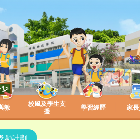
校風及學生支
與教
學習經歷
家長
援
獎勵計劃