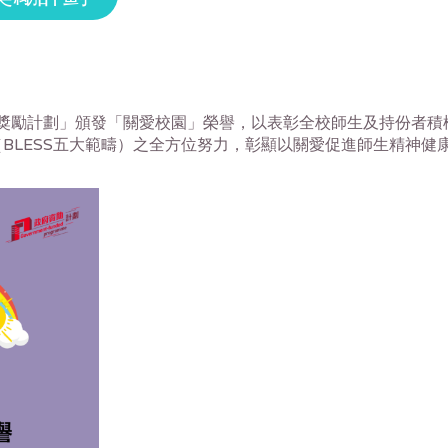
獎勵計劃」
頒發「關愛校園」榮譽，
以表彰全校師生及持份者積
BLESS五大範疇）之全方位努力，
彰顯以關愛促進師生精神健