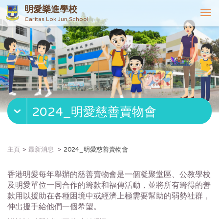
明愛樂進學校
T
Caritas Lok Jun School
o
g
g
l
e
n
a
v
2024_明愛慈善賣物會
i
g
a
t
主頁
最新消息
2024_明愛慈善賣物會
i
o
香港明愛每年舉辦的慈善賣物會是一個凝聚堂區、公教學校
n
及明愛單位一同合作的籌款和福傳活動，並將所有籌得的善
款用以援助在各種困境中或經濟上極需要幫助的弱勢社群，
伸出援手給他們一個希望。