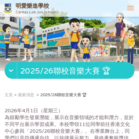
明愛樂進學校
T
Caritas Lok Jun School
o
g
g
l
e
n
a
v
2025/26聯校音樂大賽 🏆
i
g
a
t
主頁
最新消息
2025/26聯校音樂大賽 🏆
i
o
2026年4月1日（星期三）
n
為鼓勵學生發展潛能，展示在音樂領域的才能和潛力，並於
不同平台展示學習成果。本校帶領11位同學前往香港文化
中心參與「2025/26聯校音樂大賽」。在專業舞台上，同
學們以音符傳遞自信，以旋律展示努力，最終勇奪銀獎佳