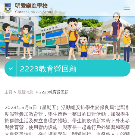
明愛樂進學校
T
Caritas Lok Jun School
o
g
g
l
e
n
a
v
2223教育營回顧
i
g
a
t
主頁
最新消息
2223教育營回顧
i
o
2023年5月5日（星期五）
活動組安排學生於保良局北潭涌
n
度假營參加教育營，學生透過一整日
的日營活動，加深學生
於群體生活及獨立自理的體驗。
學生於疫情新常態下外出參
與教育營，使用營內設施，
與家長一起進行戶外學習和觀察
大自然等活動，從而培養學生「
關愛同行、服務他人」的精