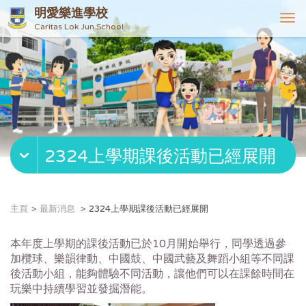
明愛樂進學校
T
Caritas Lok Jun School
o
g
g
l
e
n
a
v
2324上學期課後活動已經展開
i
g
a
t
主頁
最新消息
2324上學期課後活動已經展開
i
o
本年度上學期的課後活動已於10月開始舉行，同學透過參
n
加欖球、
樂韻律動、中國鼓、中國武藝及舞蹈小組等不同課
後活動小組，
能夠體驗不同活動，
讓他們可以在課餘時間在
玩樂中持續學習並發掘潛能。