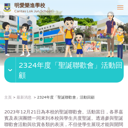
明愛樂進學校
T
Caritas Lok Jun School
o
g
g
l
e
n
a
v
2324年度「聖誕聯歡會」活動回
i
g
顧
a
t
i
o
主頁
最新消息
2324年度「聖誕聯歡會」活動回顧
n
2023年12月21日為本校的聖誕聯歡會。活動當日，
各界嘉
賓及表演團體一同來到本校與學生共度聖誕。
透過參與聖誕
聯歡會活動與欣賞各類的表演，
不但使學生展現才能與開闊