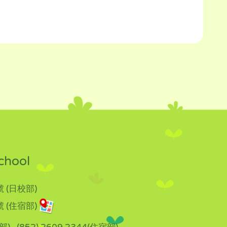
chool
 (日校部)
 (住宿部)