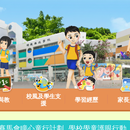
校風及學生支
與教
學習經歷
家長
援
大學賽馬會瞳心童行計劃_學校學童護眼行動