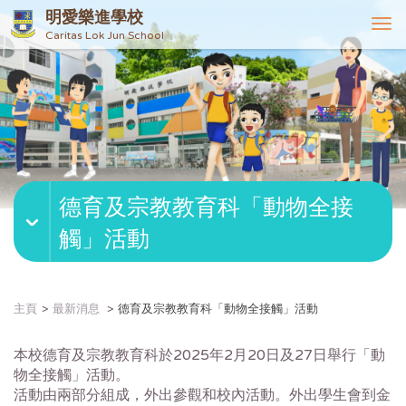
明愛樂進學校
T
Caritas Lok Jun School
o
g
g
l
e
n
a
v
德育及宗教教育科「動物全接
i
g
觸」活動
a
t
i
o
主頁
最新消息
德育及宗教教育科「動物全接觸」活動
n
本校德育及宗教教育科於2025年2月20日及27日舉行「動
物全接觸」活動。
活動由兩部分組成，外出參觀和校內活動。外出學生會到金