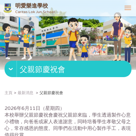
明愛樂進學校
T
Caritas Lok Jun School
o
g
g
l
e
n
a
v
父親節慶祝會
i
g
a
t
主頁
最新消息
父親節慶祝會
i
o
2026年6月11日（星期四）
n
本校舉辦父親節慶祝會慶祝父親節來臨，學生透過製作心意
小禮物，向爸爸或家人表達謝意，同時培養學生孝敬父母之
心，常存感恩的態度。同學們在活動中用心製作手工，表現
值得欣賞。