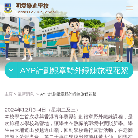
明愛樂進學校
T
Caritas Lok Jun School
o
g
g
l
e
n
a
v
AYP計劃銀章野外鍛鍊旅程花絮
i
g
a
t
主頁
最新消息
AYP計劃銀章野外鍛鍊旅程花絮
i
o
2024年12月3-4日（星期二及三）
n
本校學生首次參與香港青年獎勵計劃銀章野外鍛鍊課程，
是
次旅程以學校為營地，讓學生在熟識的環境中實踐所學。
學
生由大埔道出發越過山嶺，回到學校進行露營活動，
在老師
指導下紮營煮食，第二天再由學校出發前往黃大仙。
同學在