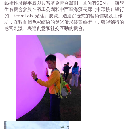
藝術推廣辦事處與貝智基金聯合籌劃「童你有SEN」，讓學
生有機會參與在添馬公園和中西區海濱長廊（中環段）舉行
的「teamLab: 光漣」展覽。透過沉浸式的藝術體驗及工作
坊，在數百個色彩繽紛的發光蛋形裝置藝術中，獲得獨特的
感官刺激、表達創意和社交互動的機會。