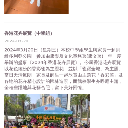
香港花卉展覽（中學組）
2024-03-20
2024年3月20日（星期三）本校中學組學生與家長一起到
維多利亞公園，參加由康樂及文化事務署(康文署)一年一度
舉辦的盛事《2024年香港花卉展覽》。今屆香港花卉展覽
以花色繽紛的香彩雀為主題花，並以「雀躍全城」為主題。
當日天清氣朗，家長及師生一起欣賞由主題花「香彩雀」及
各地的花卉精心設計的園林造景，而我校學生亦呼應主題，
全程雀躍地與花藝合照，留下美好回憶。