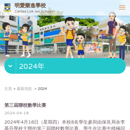
明愛樂進學校
T
Caritas Lok Jun School
o
g
g
l
e
n
a
v
2024年
i
g
a
t
主頁
最新消息
2024
i
o
n
第三屆聯校數學比賽
2024-04-18
2024年4月18日（星期四）本校8名學生參與由保良局余李
慕芬學校主辦的第三屆聯校數學比賽。學生在比賽中積極回