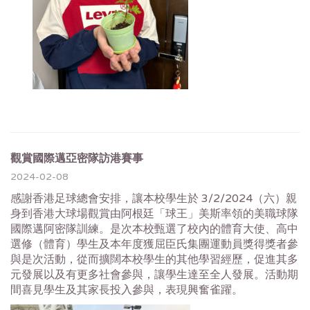
觀賞國際邁亞密隊訪港賽事
2024-02-08
感謝香港足球總會安排，讓本校學生於 3/2/2024（六）親
身到香港大球場觀賞由阿根廷「球王」美斯率領的美職球隊
國際邁阿密隊訓練。是次本校甄選了校內的體育大使、高中
選修（體育）學生及本年度獲屈臣氏集團運動員獎得獎者參
與是次活動，從而擴闊本校學生的其他學習經歷，促進其多
元發展以及有更多社會參與，讓學生達至全人發展。活動期
間喜見學生及其家長投入參與，表現興奮雀躍。