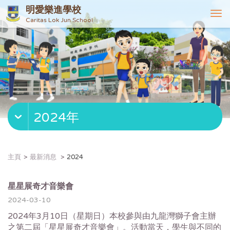
明愛樂進學校
T
Caritas Lok Jun School
o
g
g
l
e
n
a
v
2024年
i
g
a
t
主頁
最新消息
2024
i
o
n
星星展奇才音樂會
2024-03-10
2024年3月10日（星期日）本校參與由九龍灣獅子會主辦
之第二屆「星星展奇才音樂會」。活動當天，學生與不同的