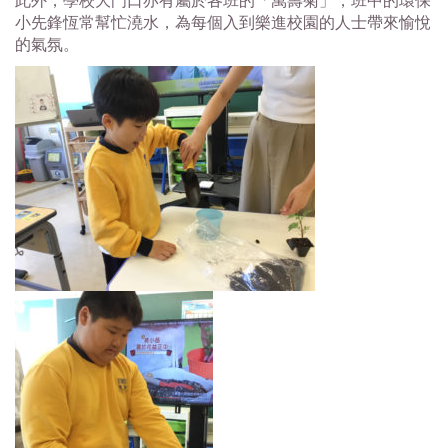
此外，學校大門口亦有屬於各班的「萬壽菊」，班中的環保
小先鋒恆常幫忙澆水，為每個入到樂進校園的人士帶來愉悅
的氣氛。