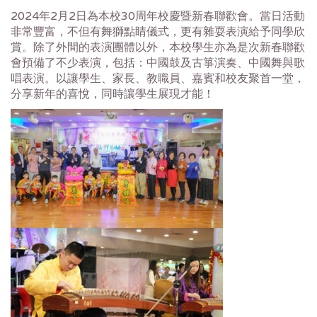
2024年2月2日為本校30周年校慶暨新春聯歡會。當日活動
非常豐富，
不但有舞獅點睛儀式，更有雜耍表演給予同學欣
賞。
除了外間的表演團體以外，
本校學生亦為是次新春聯歡
會預備了不少表演，包括：
中國鼓及古箏演奏、中國舞與歌
唱表演。以讓學生、家長、教職員、
嘉賓和校友聚首一堂，
分享新年的喜悅，同時讓學生展現才能！