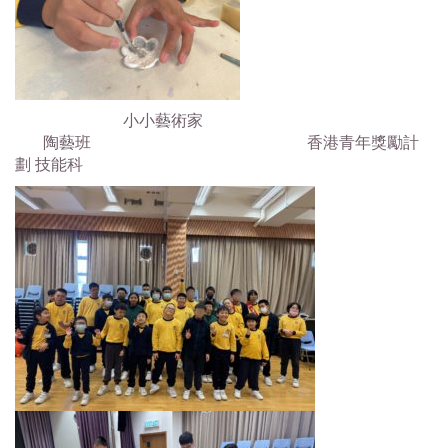
小小藝術家
陶藝班 香港青年獎勵計
劃 技能科