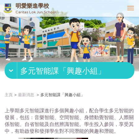
明愛樂進學校
T
Caritas Lok Jun School
o
g
g
l
e
n
a
v
多元智能課「興趣小組」
i
g
a
t
主頁
最新消息
多元智能課「興趣小組」
i
o
上學期多元智能課進行多個興趣小組，配合學生多元智能的
n
發展，包括：音樂智能、空間智能、身體動覺智能、人際關
係智能、自省智能及自然辨識智能。學生投入參與，享受其
中，有助啟發和發揮學生對不同潛能的興趣和潛能。